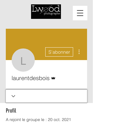
Plus d'actions
S'abonner
laurentdesbois
Administrateur
laurentdesbois
Profil
A rejoint le groupe le : 20 oct. 2021