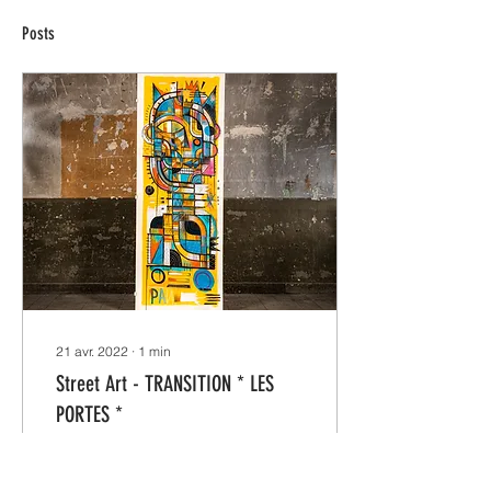
Posts
21 avr. 2022
∙
1
min
Street Art - TRANSITION * LES
PORTES *
Après le succès
incroyable du projet de